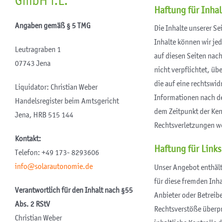
GmbH i.L.
Haftung für Inhal
Angaben gemäß § 5 TMG
Die Inhalte unserer Sei
Inhalte können wir je
Leutragraben 1
auf diesen Seiten nac
07743 Jena
nicht verpflichtet, ü
die auf eine rechtswi
Liquidator: Christian Weber
Informationen nach de
Handelsregister beim Amtsgericht
dem Zeitpunkt der Ke
Jena, HRB 515 144
Rechtsverletzungen we
Kontakt:
Haftung für Links
Telefon: +49 173- 8293606
info@solarautonomie.de
Unser Angebot enthält 
für diese fremden Inha
Verantwortlich für den Inhalt nach §55
Anbieter oder Betreib
Abs. 2 RStV
Rechtsverstöße überpr
Christian Weber