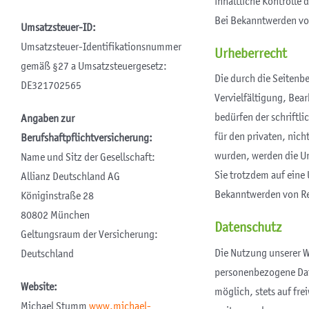
inhaltliche Kontrolle 
Bei Bekanntwerden vo
Umsatzsteuer-ID:
Umsatzsteuer-Identifikationsnummer
Urheberrecht
gemäß §27 a Umsatzsteuergesetz:
Die durch die Seitenbe
DE321702565
Vervielfältigung, Bea
bedürfen der schriftl
Angaben zur
für den privaten, nich
Berufshaftpflichtversicherung:
wurden, werden die Ur
Name und Sitz der Gesellschaft:
Sie trotzdem auf eine
Allianz Deutschland AG
Bekanntwerden von Re
Königinstraße 28
80802 München
Datenschutz
Geltungsraum der Versicherung:
Die Nutzung unserer W
Deutschland
personenbezogene Date
Website:
möglich, stets auf fre
Michael Stumm
www.michael-