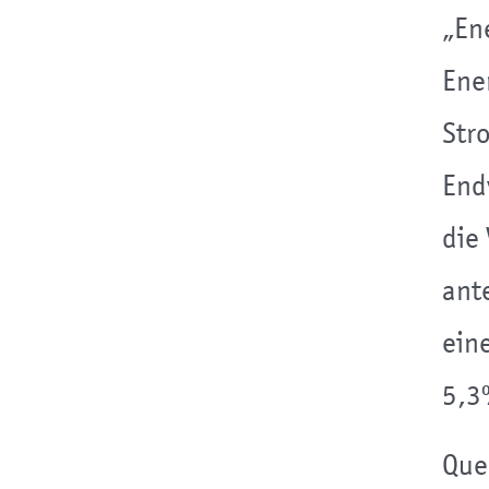
„En
Ene
Str
End
die
ant
ein
5,3
Que