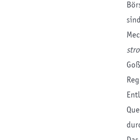
Bör
sin
Mec
str
Goß
Reg
Ent
Que
dur