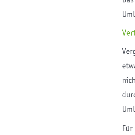
Das
Uml
Ver
Ver
etw
nic
dur
Uml
Für