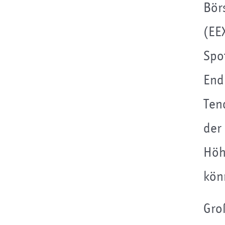
Bör
(EE
Spo
End
Ten
der
Höh
kön
Gro