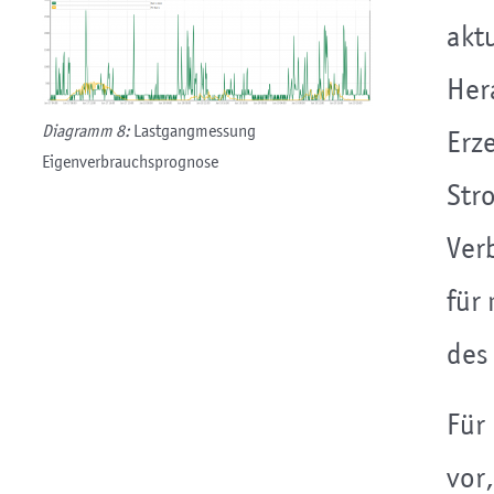
akt
Her
Diagramm 8:
Lastgangmessung
Erz
Eigenverbrauchsprognose
Str
Ver
für
des
Für
vor