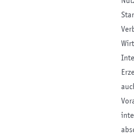
Nut
Sta
Ver
Wir
Int
Erz
auc
Vor
int
abs