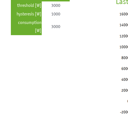
Las
threshold [W]
3000
hysteresis [W]
1000
consumption
3000
[W]