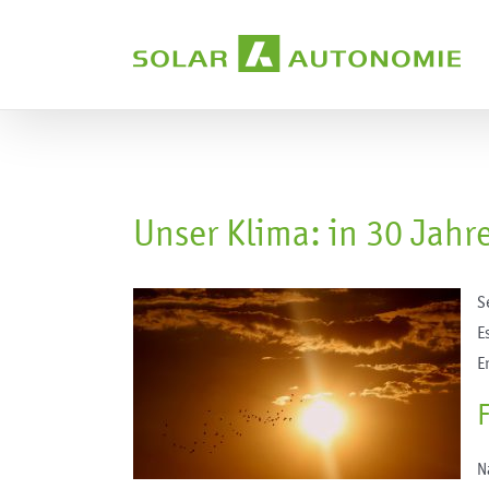
Zum
Inhalt
springen
Unser Klima: in 30 Jah
S
E
E
N