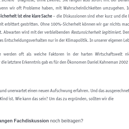
t sichere“ Diagnose, ohne Zweifel. Sie fangen also sofort mit der Beh
 wenn wir oft Probleme haben, mit Wahrscheinlichkeiten umzugehen. I
cherheit ist eine klare Sache
– die Diskussionen sind eher kurz und die E
eit erbittert gestritten. Ohne 100%-Sicherheit können wir gar nichts m
t. Abwarten wird mit der verbleibenden
Restunsicherheit legitimiert
. D
hes Entscheidungsverhalten nur in der Klimapolitik. In unserer eigenen Le
nge werden oft als weiche Faktoren in der harten Wirtschaftswel
r die letztere Erkenntnis gab es für den Ökonomen Daniel Kahneman 2002 
 und unerwartet einen neuen Aufschwung erfahren. Und das ausgerechne
Kind ist. Wie kann das sein? Um das zu ergründen, sollten wir die
langen Fachdiskussion
noch beitragen?