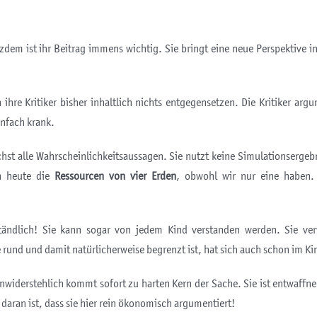
zdem ist ihr Beitrag immens wichtig. Sie bringt eine neue Perspektive i
hre Kritiker bisher inhaltlich nichts entgegensetzen. Die Kritiker argum
infach krank.
chst alle Wahrscheinlichkeitsaussagen. Sie nutzt keine Simulationser
en heute die
Ressourcen von vier Erden
, obwohl wir nur eine haben. 
ändlich! Sie kann sogar von jedem Kind verstanden werden. Sie verw
 rund und damit natürlicherweise begrenzt ist, hat sich auch schon im K
unwiderstehlich kommt sofort zu harten Kern der Sache. Sie ist entwaffn
daran ist, dass sie hier rein ökonomisch argumentiert!