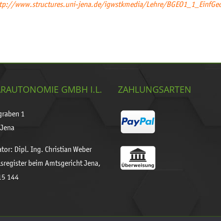
tp://www.structures.uni-jena.de/igwstkmedia/Lehre/BGEO1_1_EinfG
RAUTONOMIE GMBH I.L.
ZAHLUNGSARTEN
graben 1
Jena
tor: Dipl. Ing. Christian Weber
sregister beim Amtsgericht Jena,
15 144