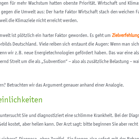
gen für mehr Wachstum hatten oberste Priorität. Wirtschaft und Klim
 gegen die Umwelt aus: Der harte Faktor Wirtschaft stach den weichen Fa
eil die Klimaziele nicht erreicht werden.
elt ist plötzlich ein harter Faktor geworden. Es geht um
Zielverfehlun
rbilds Deutschland. Viele reiben sich erstaunt die Augen: Wenn man sich
wenn wir z.B. neue Energietechnologien gefördert haben. Das war eine al
uernd Streit um die als „Subvention“ – also als zusätzliche Belastung
ern? Betrachten wir das Argument genauer anhand einer Analogie.
inlichkeiten
ntersucht Sie und diagnostiziert eine schlimme Krankheit. Bei der Diagno
 Geld kostet, aber heilen kann. Der Arzt sagt: bitte beginnen Sie aber rech