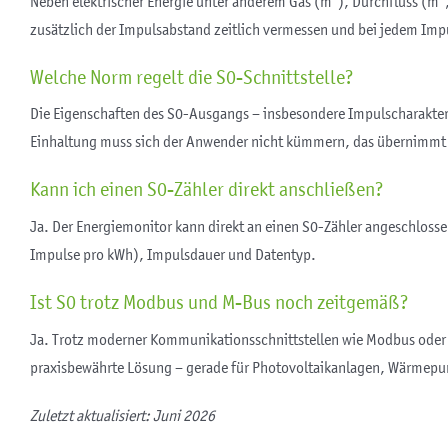
Neben elektrischer Energie unter anderem Gas (m³), Durchfluss (m³
zusätzlich der Impulsabstand zeitlich vermessen und bei jedem Imp
Welche Norm regelt die S0-Schnittstelle?
Die Eigenschaften des S0-Ausgangs – insbesondere Impulscharakteri
Einhaltung muss sich der Anwender nicht kümmern, das übernimmt d
Kann ich einen S0-Zähler direkt anschließen?
Ja. Der Energiemonitor kann direkt an einen S0-Zähler angeschloss
Impulse pro kWh), Impulsdauer und Datentyp.
Ist S0 trotz Modbus und M-Bus noch zeitgemäß?
Ja. Trotz moderner Kommunikationsschnittstellen wie Modbus oder M-
praxisbewährte Lösung – gerade für Photovoltaikanlagen, Wärmep
Zuletzt aktualisiert: Juni 2026