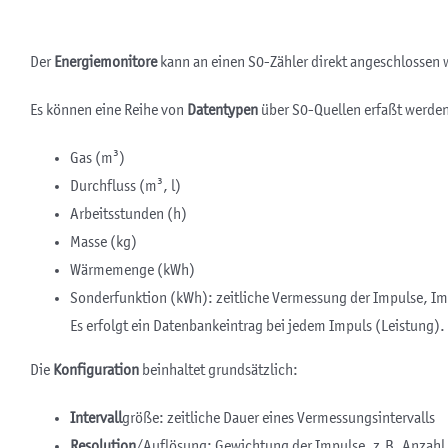
Der
Energiemonitore
kann an einen S0-Zähler direkt angeschlossen 
Es können eine Reihe von
Datentypen
über S0-Quellen erfaßt werde
Gas (m³)
Durchfluss (m³, l)
Arbeitsstunden (h)
Masse (kg)
Wärmemenge (kWh)
Sonderfunktion (kWh): zeitliche Vermessung der Impulse, I
Es erfolgt ein Datenbankeintrag bei jedem Impuls (Leistung).
Die
Konfiguration
beinhaltet grundsätzlich:
Intervall
größe: zeitliche Dauer eines Vermessungsintervalls
Resolution
/Auflösung: Gewichtung der Impulse, z.B. Anzahl