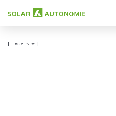
Zum
Inhalt
springen
[ultimate-reviews]