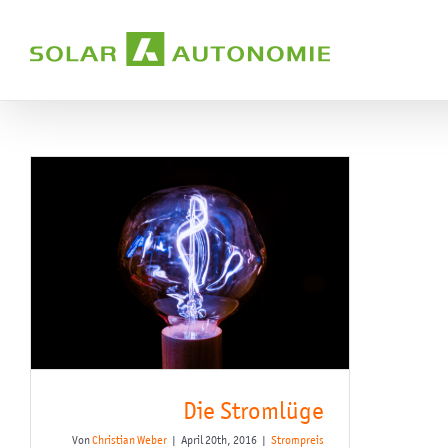
Zum
Inhalt
springen
Die Stromlüge
Von
Christian Weber
|
April 20th, 2016
|
Strompreis