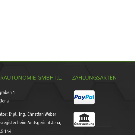
Warum
bekomme
ich
keine
Daten
über
den
D0
Kanal?
RAUTONOMIE GMBH I.L.
ZAHLUNGSARTEN
graben 1
Jena
tor: Dipl. Ing. Christian Weber
sregister beim Amtsgericht Jena,
15 144