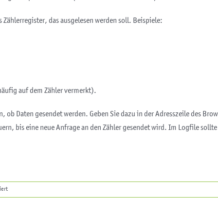
Zählerregister, das ausgelesen werden soll. Beispiele:
 häufig auf dem Zähler vermerkt).
hen, ob Daten gesendet werden. Geben Sie dazu in der Adresszeile des Bro
uern, bis eine neue Anfrage an den Zähler gesendet wird. Im Logfile sollt
für
iert
D0-
Lesekopf
: