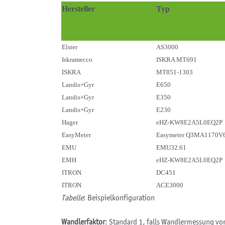
Hersteller
Typ
Elster
AS3000
Iskramecco
ISKRA MT691
ISKRA
MT851-1303
Landis+Gyr
E650
Landis+Gyr
E350
Landis+Gyr
E230
Hager
eHZ-KW8E2A5L0EQ2P
EasyMeter
Easymeter Q3MA1170V6
EMU
EMU32.61
EMH
eHZ-KW8E2A5L0EQ2P
ITRON
DC451
ITRON
ACE3000
Tabelle
: Beispielkonfiguration
Wandlerfaktor
: Standard 1, falls Wandlermessung vo