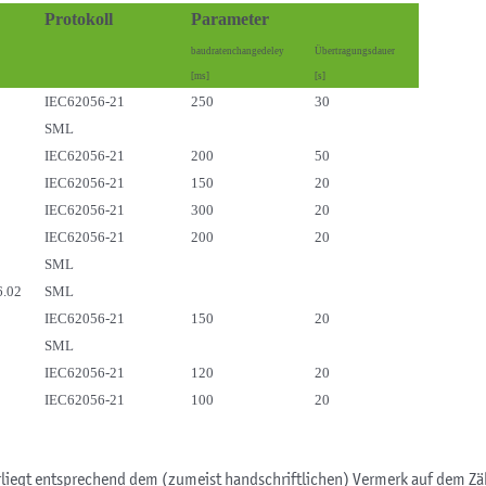
Protokoll
Parameter
baudratenchangedeley
Übertragungsdauer
[ms]
[s]
IEC62056-21
250
30
SML
IEC62056-21
200
50
IEC62056-21
150
20
IEC62056-21
300
20
IEC62056-21
200
20
SML
.02
SML
IEC62056-21
150
20
SML
IEC62056-21
120
20
IEC62056-21
100
20
rliegt entsprechend dem (zumeist handschriftlichen) Vermerk auf dem Zä