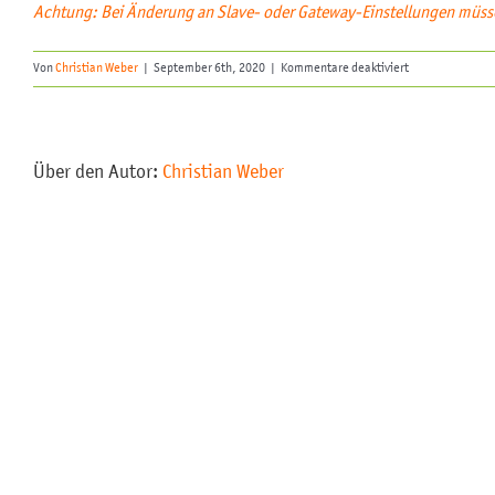
Achtung: Bei Änderung an Slave- oder Gateway-Einstellungen müssen
für
Von
Christian Weber
|
September 6th, 2020
|
Kommentare deaktiviert
Was
ist
beim
Einrichten
Über den Autor:
Christian Weber
eines
Modbus
RTU
Kanals
zu
beachten?