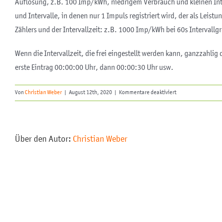
Auflösung, z.B. 100 Imp/kWh, niedrigem Verbrauch und kleinen Int
und Intervalle, in denen nur 1 Impuls registriert wird, der als Leistu
Zählers und der Intervallzeit: z.B. 1000 Imp/kWh bei 60s Intervallg
Wenn die Intervallzeit, die frei eingestellt werden kann, ganzzahlig
erste Eintrag 00:00:00 Uhr, dann 00:00:30 Uhr usw.
für
Von
Christian Weber
|
August 12th, 2020
|
Kommentare deaktiviert
Was
besagt
der
Parameter
Über den Autor:
Christian Weber
„Messintervall“
?